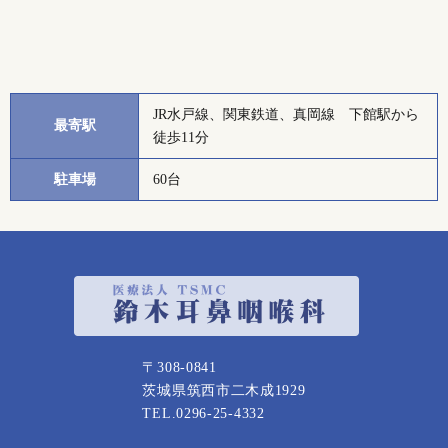
JR水戸線、関東鉄道、真岡線 下館駅から
最寄駅
徒歩11分
駐車場
60台
〒308-0841
茨城県筑西市二木成1929
TEL.0296-25-4332