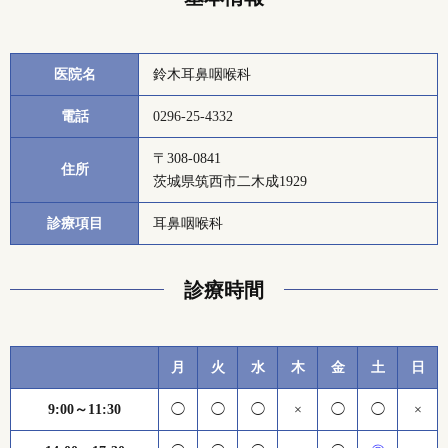
医院名
鈴木耳鼻咽喉科
電話
0296-25-4332
〒308-0841
住所
茨城県筑西市二木成1929
診療項目
耳鼻咽喉科
診療時間
月
火
水
木
金
土
日
9:00～11:30
◯
◯
◯
×
◯
◯
×